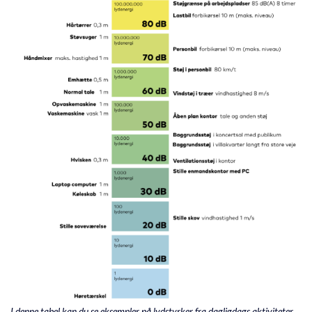
I denne tabel kan du se eksempler på lydstyrker fra dagligdags aktiviteter.