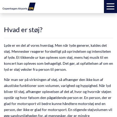
Hvad er støj?
FORSIDE
Hvad er støj?
OM STØJ
FØR OG NU
Lyde er en del af vores hverdag. Men når lyde generer, kaldes det
støj. Mennesker reagerer forskelligt på oprindelsen og intensiteten
STØJKRAV
af lyde. Et tikkende ur kan opleves som støj, mens høj musik til en
koncert kan opleves som behageligt. Det gør, at opfattelsen af om en
STØJMÅLING
lyd er støj veksler fra person til person.
FLIGHTS OG TRACKS
Når man ser på virkningen af støj, så afhænger den ikke kun af
akustiske funktioner som volumen, varighed og hyppighed. Når lyd
FLIGHT TRACKER
bliver til støj, afhænger oplevelsen af det af, hvor og hvornår støjen
opstår og hvor følsom den pågældende person er. En person, der er
NYE FLYTYPER
glad for motorsport vil bedre kunne håndtere motorstøj end en
person, der ikke er glad for motorsport. En stigende støjvolumen vil
DOKUMENTER
øge sandsynligheden for, at mennesker, der er mindre