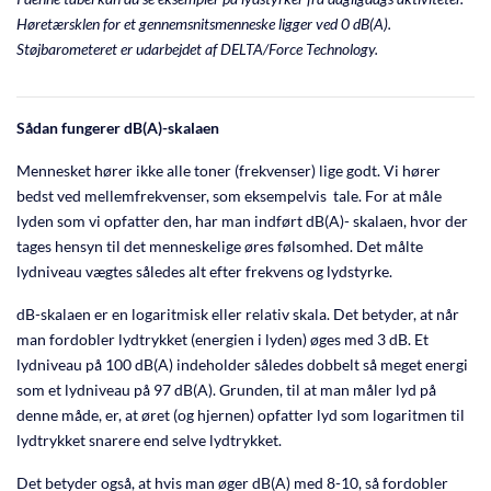
Høretærsklen for et gennemsnitsmenneske ligger ved 0 dB(A).
Støjbarometeret er udarbejdet af DELTA/Force Technology.
Sådan fungerer dB(A)-skalaen
Mennesket hører ikke alle toner (frekvenser) lige godt. Vi hører
bedst ved mellemfrekvenser, som eksempelvis tale. For at måle
lyden som vi opfatter den, har man indført dB(A)- skalaen, hvor der
tages hensyn til det menneskelige øres følsomhed. Det målte
lydniveau vægtes således alt efter frekvens og lydstyrke.
dB-skalaen er en logaritmisk eller relativ skala. Det betyder, at når
man fordobler lydtrykket (energien i lyden) øges med 3 dB. Et
lydniveau på 100 dB(A) indeholder således dobbelt så meget energi
som et lydniveau på 97 dB(A). Grunden, til at man måler lyd på
denne måde, er, at øret (og hjernen) opfatter lyd som logaritmen til
lydtrykket snarere end selve lydtrykket.
Det betyder også, at hvis man øger dB(A) med 8-10, så fordobler